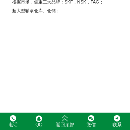
根据市场，偏重三大品牌：SKF，NSK，FAG；
超大型轴承仓库、仓储；





电话
返回顶部
微信
联系
QQ